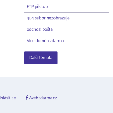
FTP přístup
404 subor nezobrazuje
odchozí pošta
Více domén zdarma
Další témata
ihlásit se
/webzdarma.cz