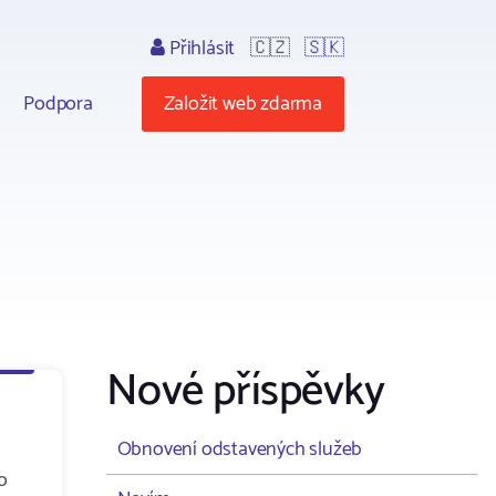
Přihlásit
🇨🇿
🇸🇰
Podpora
Založit web zdarma
Nové příspěvky
Obnovení odstavených služeb
ro