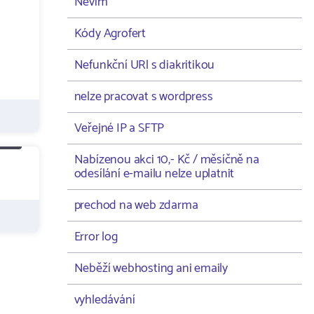
Nevím
Kódy Agrofert
Nefunkční URl s diakritikou
nelze pracovat s wordpress
Veřejné IP a SFTP
Nabízenou akci 10,- Kč / měsíčně na
odesílání e-mailu nelze uplatnit
prechod na web zdarma
Error log
Neběží webhosting ani emaily
vyhledávání