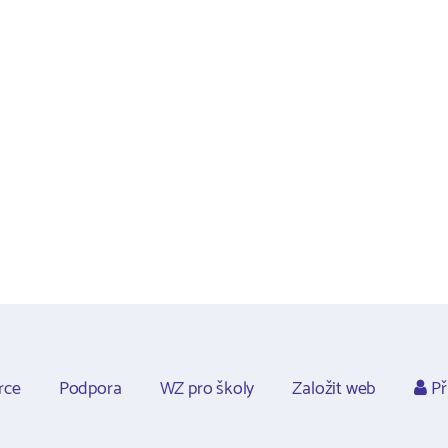
rce
Podpora
WZ pro školy
Založit web
Př