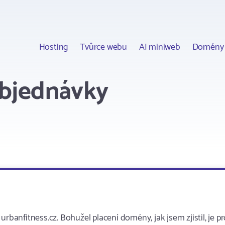
Hosting
Tvůrce webu
AI miniweb
Domény
objednávky
rbanfitness.cz. Bohužel placení domény, jak jsem zjistil, je p