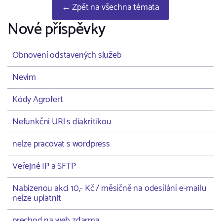
← Zpět na všechna témata
Nové příspěvky
Obnovení odstavených služeb
Nevím
Kódy Agrofert
Nefunkční URl s diakritikou
nelze pracovat s wordpress
Veřejné IP a SFTP
Nabízenou akci 10,- Kč / měsíčně na odesílání e-mailu
nelze uplatnit
prechod na web zdarma