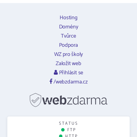
Hosting
Domény
Tvůrce
Podpora
WZ pro školy
Založit web
Přihlásit se
/webzdarma.cz
STATUS
FTP
HTTP