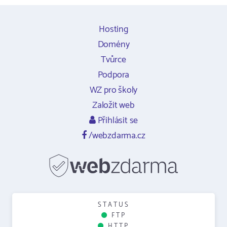
Hosting
Domény
Tvůrce
Podpora
WZ pro školy
Založit web
Přihlásit se
/webzdarma.cz
STATUS
FTP
HTTP