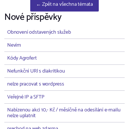
← Zpět na všechna témata
Nové příspěvky
Obnovení odstavených služeb
Nevím
Kódy Agrofert
Nefunkční URl s diakritikou
nelze pracovat s wordpress
Veřejné IP a SFTP
Nabízenou akci 10,- Kč / měsíčně na odesílání e-mailu
nelze uplatnit
prechod na web zdarma