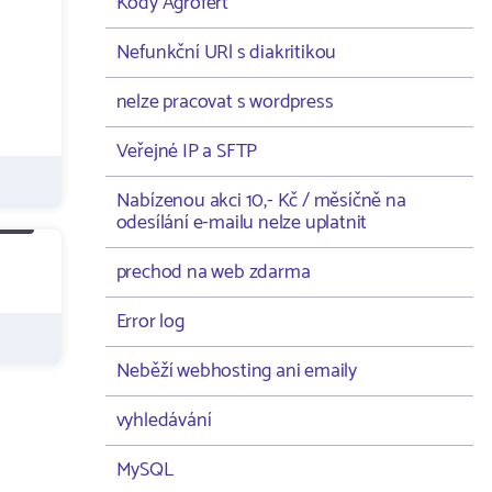
Kódy Agrofert
Nefunkční URl s diakritikou
nelze pracovat s wordpress
Veřejné IP a SFTP
Nabízenou akci 10,- Kč / měsíčně na
odesílání e-mailu nelze uplatnit
prechod na web zdarma
Error log
Neběží webhosting ani emaily
vyhledávání
MySQL