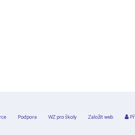
rce
Podpora
WZ pro školy
Založit web
Př