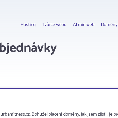
Hosting
Tvůrce webu
AI miniweb
Domény
objednávky
rbanfitness.cz. Bohužel placení domény, jak jsem zjistil, je p