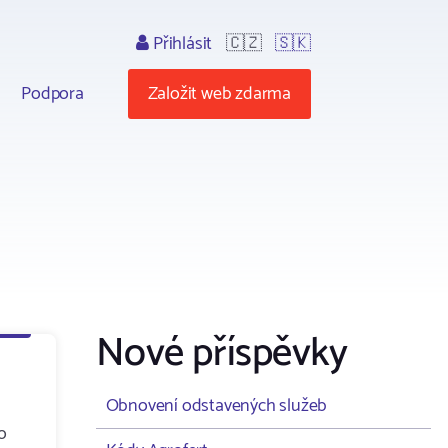
Přihlásit
🇨🇿
🇸🇰
Podpora
Založit web zdarma
Nové příspěvky
Obnovení odstavených služeb
ro