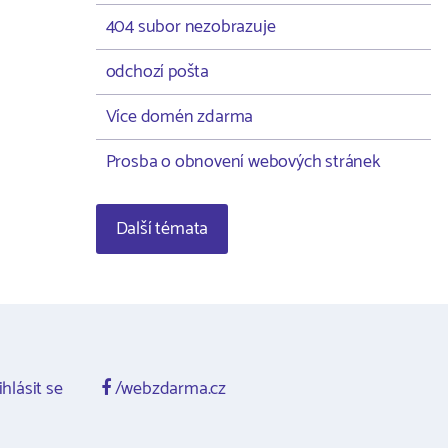
404 subor nezobrazuje
odchozí pošta
Více domén zdarma
Prosba o obnovení webových stránek
Další témata
ihlásit se
/webzdarma.cz