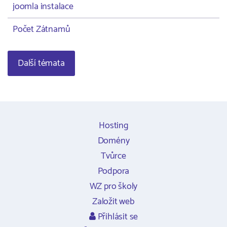
joomla instalace
Počet Zátnamů
Další témata
Hosting
Domény
Tvůrce
Podpora
WZ pro školy
Založit web
Přihlásit se