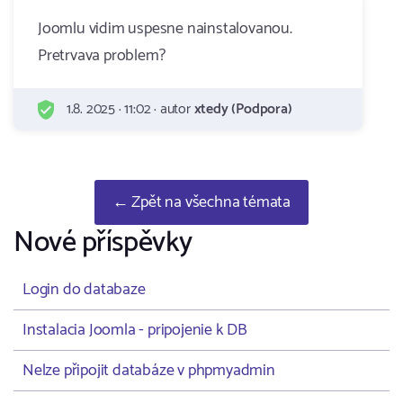
Joomlu vidim uspesne nainstalovanou.
Pretrvava problem?
1.8. 2025 · 11:02 · autor
xtedy (Podpora)
← Zpět na všechna témata
Nové příspěvky
Login do databaze
Instalacia Joomla - pripojenie k DB
Nelze připojit databáze v phpmyadmin