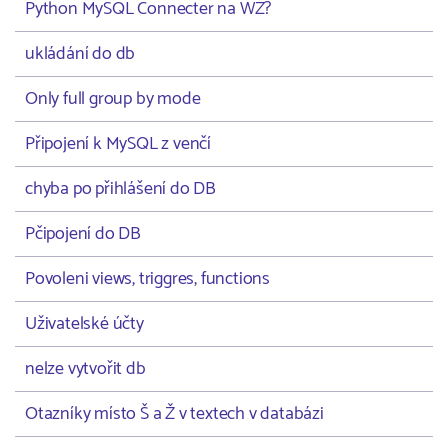
Python MySQL Connecter na WZ?
ukládání do db
Only full group by mode
Připojení k MySQL z venčí
chyba po přihlášení do DB
Pčipojení do DB
Povoleni views, triggres, functions
Uživatelské účty
nelze vytvořit db
Otazníky místo Š a Ž v textech v databázi