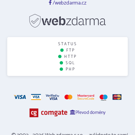
/webzdarma.cz
STATUS
FTP
HTTP
SQL
PHP
Převod domény