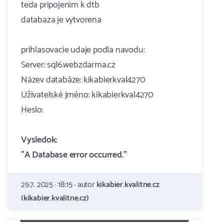
teda pripojenim k dtb
databaza je vytvorena
prihlasovacie udaje podla navodu:
Server: sql6.webzdarma.cz
Název databáze: kikabierkval4270
Uživatelské jméno: kikabierkval4270
Heslo:
Vysledok:
"A Database error occurred."
29.7. 2025 · 18:15 · autor
kikabier.kvalitne.cz
(kikabier.kvalitne.cz)