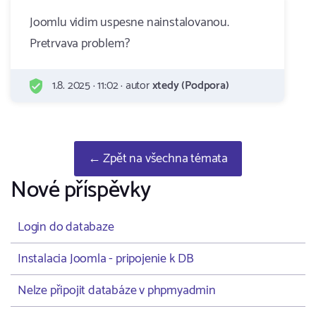
Joomlu vidim uspesne nainstalovanou.
Pretrvava problem?
1.8. 2025 · 11:02 · autor
xtedy (Podpora)
← Zpět na všechna témata
Nové příspěvky
Login do databaze
Instalacia Joomla - pripojenie k DB
Nelze připojit databáze v phpmyadmin