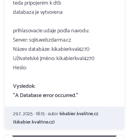
teda pripojenim k dtb
databaza je vytvorena
prihlasovacie udaje podla navodu:
Server: sql6.webzdarma.cz
Název databáze: kikabierkval4270
Uživatelské jméno: kikabierkval4270
Heslo:
Vysledok:
"A Database error occurred."
29.7. 2025 · 18:15 · autor
kikabier.kvalitne.cz
(kikabier.kvalitne.cz)