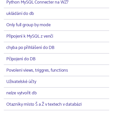
Python MySQL Connecter na WZ?
ukládání do db
Only full group by mode
Připojení k MySQL z venčí
chyba po přihlášení do DB
Pčipojení do DB
Povoleni views, triggres, functions
Uživatelské účty
nelze vytvořit db
Otazníky místo Š a Ž v textech v databázi