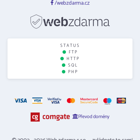
/webzdarma.cz
STATUS
FTP
HTTP
SQL
PHP
Převod domény