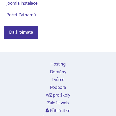
joomla instalace
Počet Zátnamů
Další témata
Hosting
Domény
Tvůrce
Podpora
WZ pro školy
Založit web
Přihlásit se