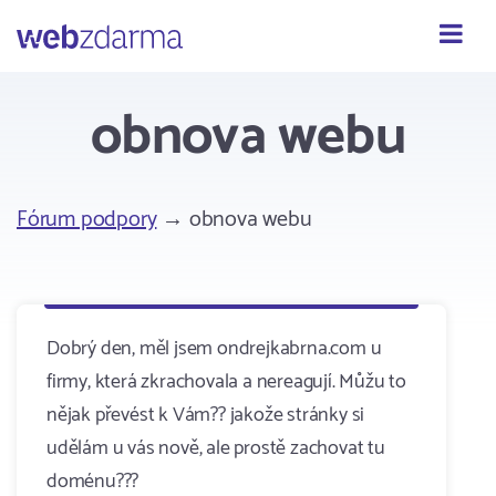
Webzdarma
obnova webu
Fórum podpory
→ obnova webu
Dobrý den, měl jsem ondrejkabrna.com u
firmy, která zkrachovala a nereagují. Můžu to
nějak převést k Vám?? jakože stránky si
udělám u vás nově, ale prostě zachovat tu
doménu???