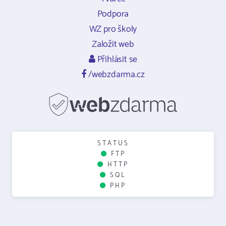
Podpora
WZ pro školy
Založit web
Přihlásit se
/webzdarma.cz
STATUS
FTP
HTTP
SQL
PHP