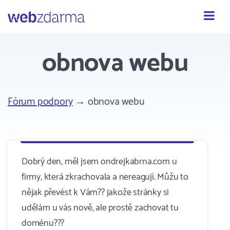
Webzdarma
obnova webu
Fórum podpory
→ obnova webu
Dobrý den, měl jsem ondrejkabrna.com u
firmy, která zkrachovala a nereagují. Můžu to
nějak převést k Vám?? jakože stránky si
udělám u vás nově, ale prostě zachovat tu
doménu???