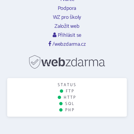
Podpora
WZ pro školy
Založit web
Přihlásit se
/webzdarma.cz
STATUS
FTP
HTTP
SQL
PHP