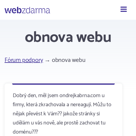
Webzdarma
obnova webu
Fórum podpory
→ obnova webu
Dobrý den, měl jsem ondrejkabrna.com u
firmy, která zkrachovala a nereagují. Můžu to
nějak převést k Vám?? jakože stránky si
udělám u vás nově, ale prostě zachovat tu
doménu???