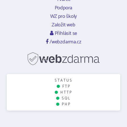
Podpora
WZ pro školy
Založit web
Přihlásit se
/webzdarma.cz
STATUS
FTP
HTTP
SQL
PHP