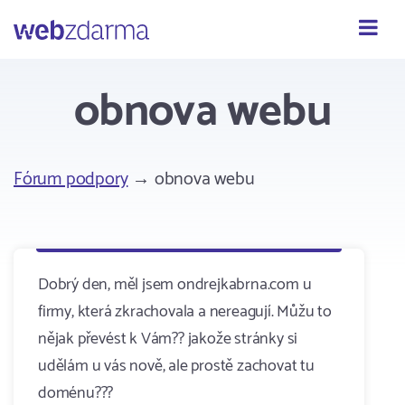
Webzdarma
obnova webu
Fórum podpory
→ obnova webu
Dobrý den, měl jsem ondrejkabrna.com u
firmy, která zkrachovala a nereagují. Můžu to
nějak převést k Vám?? jakože stránky si
udělám u vás nově, ale prostě zachovat tu
doménu???