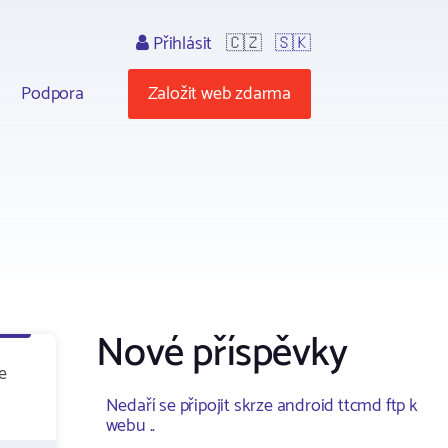
Přihlásit
🇨🇿
🇸🇰
Podpora
Založit web zdarma
Nové příspěvky
e
Nedaří se připojit skrze android ttcmd ftp k
webu ..