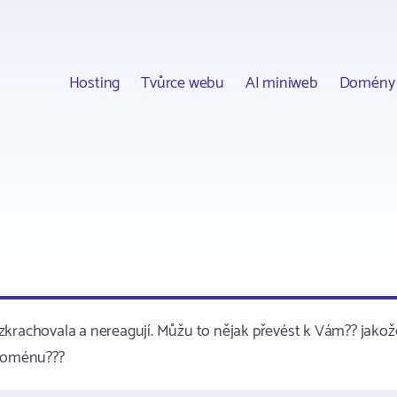
Hosting
Tvůrce webu
AI miniweb
Domény
zkrachovala a nereagují. Můžu to nějak převést k Vám?? jakož
 doménu???