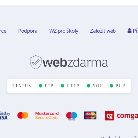
rce
Podpora
WZ pro školy
Založit web
Př
STATUS
FTP
HTTP
SQL
PHP