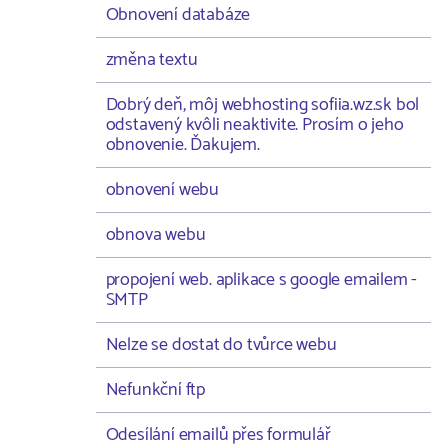
Obnovení databáze
změna textu
Dobrý deň, môj webhosting sofiia.wz.sk bol
odstavený kvôli neaktivite. Prosím o jeho
obnovenie. Ďakujem.
obnovení webu
obnova webu
propojení web. aplikace s google emailem -
SMTP
Nelze se dostat do tvůrce webu
Nefunkční ftp
Odesílání emailů přes formulář