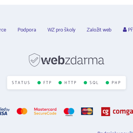
rce
Podpora
WZ pro školy
Založit web
Př
STATUS
FTP
HTTP
SQL
PHP