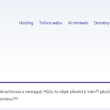
Hosting
Tvůrce webu
AI miniweb
Domény
zkrachovala a nereagují. Můžu to nějak převést k Vám?? jakož
 doménu???