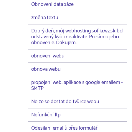
Obnovení databáze
změna textu
Dobrý deň, môj webhosting sofiia.wz.sk bol
odstavený kvôli neaktivite. Prosím o jeho
obnovenie. Ďakujem.
obnovení webu
obnova webu
propojení web. aplikace s google emailem -
SMTP
Nelze se dostat do tvůrce webu
Nefunkční ftp
Odesílání emailů přes formulář