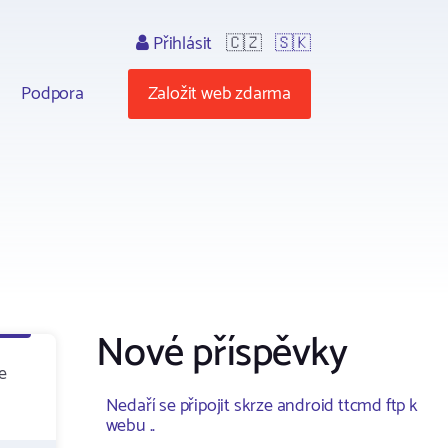
Přihlásit
🇨🇿
🇸🇰
Podpora
Založit web zdarma
Nové příspěvky
e
Nedaří se připojit skrze android ttcmd ftp k
webu ..