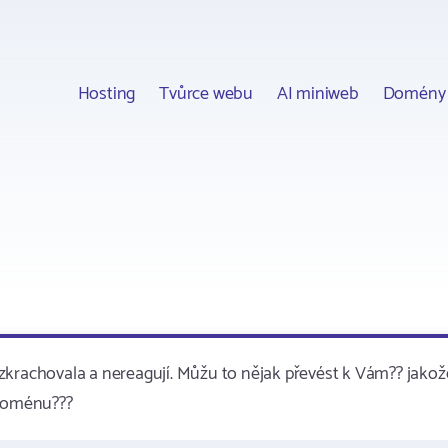
Hosting
Tvůrce webu
AI miniweb
Domény
zkrachovala a nereagují. Můžu to nějak převést k Vám?? jakož
 doménu???