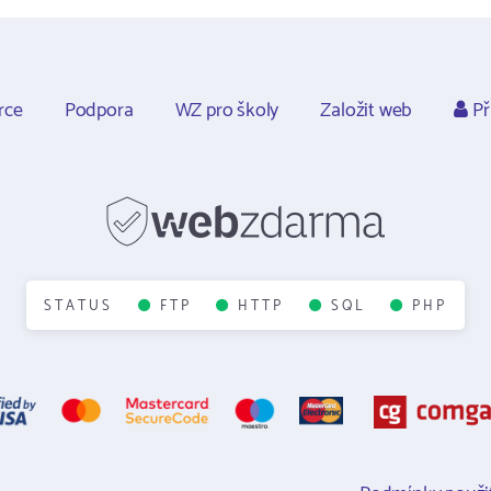
rce
Podpora
WZ pro školy
Založit web
Př
STATUS
FTP
HTTP
SQL
PHP