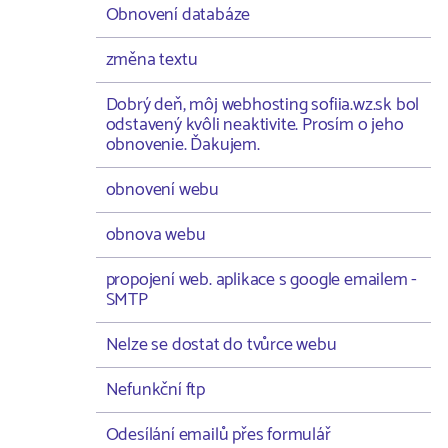
Obnovení databáze
změna textu
Dobrý deň, môj webhosting sofiia.wz.sk bol
odstavený kvôli neaktivite. Prosím o jeho
obnovenie. Ďakujem.
obnovení webu
obnova webu
propojení web. aplikace s google emailem -
SMTP
Nelze se dostat do tvůrce webu
Nefunkční ftp
Odesílání emailů přes formulář