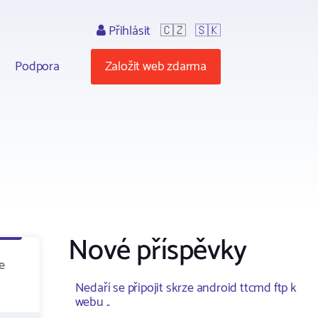
Přihlásit
🇨🇿
🇸🇰
Podpora
Založit web zdarma
Nové příspěvky
e
Nedaří se připojit skrze android ttcmd ftp k
webu ..