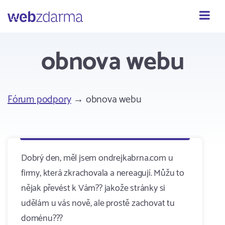
Webzdarma
obnova webu
Fórum podpory
→ obnova webu
Dobrý den, měl jsem ondrejkabrna.com u
firmy, která zkrachovala a nereagují. Můžu to
nějak převést k Vám?? jakože stránky si
udělám u vás nově, ale prostě zachovat tu
doménu???