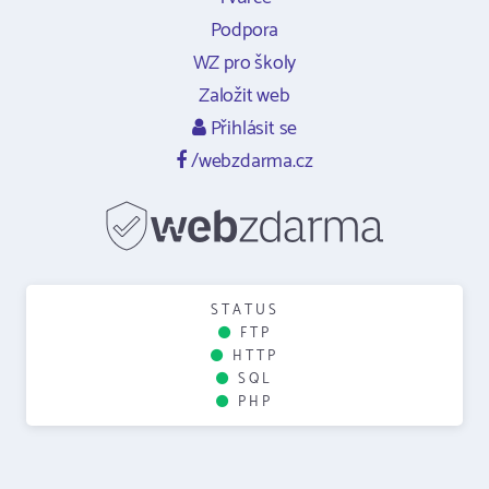
Podpora
WZ pro školy
Založit web
Přihlásit se
/webzdarma.cz
STATUS
FTP
HTTP
SQL
PHP