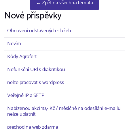
← Zpět na všechna témata
Nové příspěvky
Obnovení odstavených služeb
Nevím
Kódy Agrofert
Nefunkční URl s diakritikou
nelze pracovat s wordpress
Veřejné IP a SFTP
Nabízenou akci 10,- Kč / měsíčně na odesílání e-mailu
nelze uplatnit
prechod na web zdarma