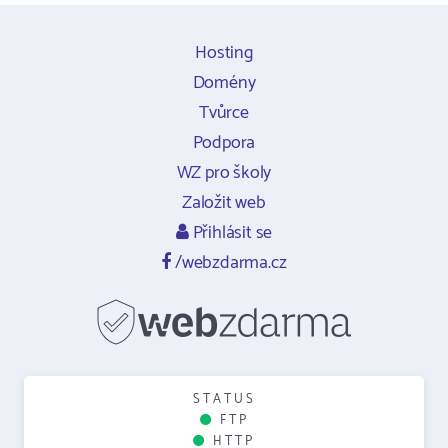
Hosting
Domény
Tvůrce
Podpora
WZ pro školy
Založit web
Přihlásit se
/webzdarma.cz
STATUS
FTP
HTTP