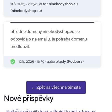
11.8. 2025 · 20:52 · autor
ninebodyshop.eu
(ninebodyshop.eu)
ohledne domeny ninebodyshop.eu se
odpovidalo na emailu. Je potreba domenu
prodlouzit.
12.8. 2025 · 16:59 · autor
xtedy (Podpora)
← Zpět na všechna témata
Nové příspěvky
Nedaří se připojit skrze android ttcmd ftp k webu ..