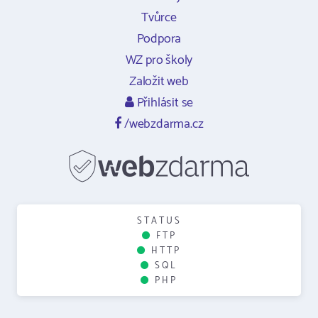
Tvůrce
Podpora
WZ pro školy
Založit web
Přihlásit se
/webzdarma.cz
STATUS
FTP
HTTP
SQL
PHP