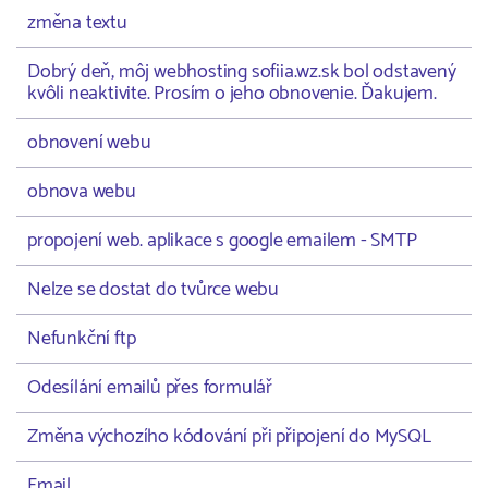
změna textu
Dobrý deň, môj webhosting sofiia.wz.sk bol odstavený
kvôli neaktivite. Prosím o jeho obnovenie. Ďakujem.
obnovení webu
obnova webu
propojení web. aplikace s google emailem - SMTP
Nelze se dostat do tvůrce webu
Nefunkční ftp
Odesílání emailů přes formulář
Změna výchozího kódování při připojení do MySQL
Email