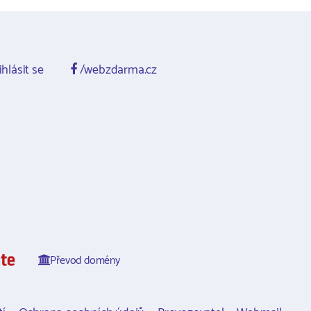
ihlásit se
/webzdarma.cz
Převod domény