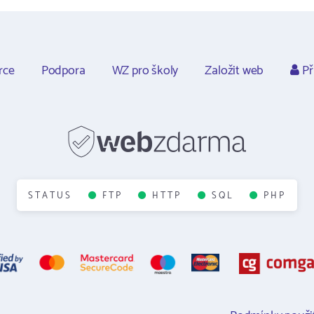
rce
Podpora
WZ pro školy
Založit web
Př
STATUS
FTP
HTTP
SQL
PHP