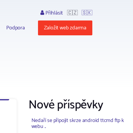
Přihlásit
🇨🇿
🇸🇰
Podpora
Založit web zdarma
Nové příspěvky
Nedaří se připojit skrze android ttcmd ftp k
webu ..