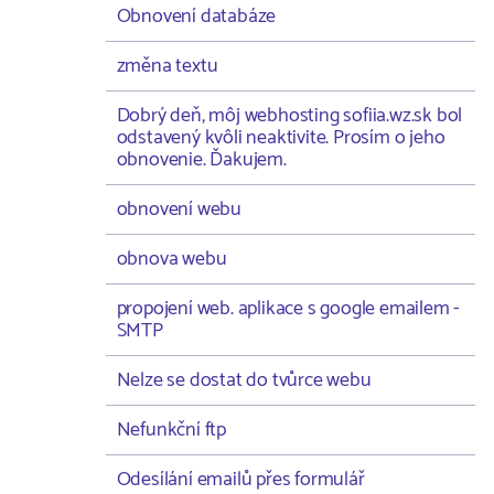
Obnovení databáze
změna textu
Dobrý deň, môj webhosting sofiia.wz.sk bol
odstavený kvôli neaktivite. Prosím o jeho
obnovenie. Ďakujem.
obnovení webu
obnova webu
propojení web. aplikace s google emailem -
SMTP
Nelze se dostat do tvůrce webu
Nefunkční ftp
Odesílání emailů přes formulář