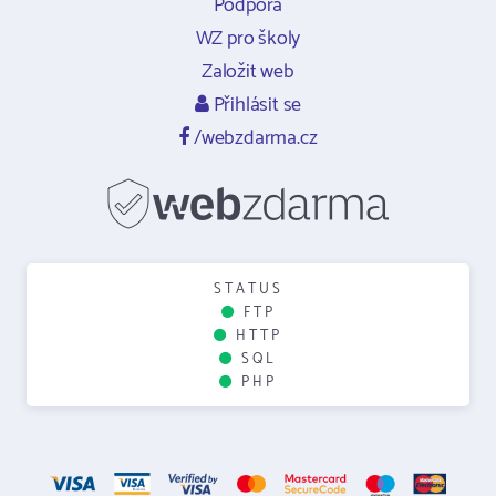
Podpora
WZ pro školy
Založit web
Přihlásit se
/webzdarma.cz
STATUS
FTP
HTTP
SQL
PHP