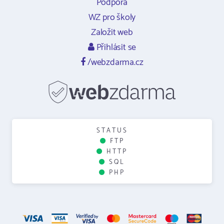
Podpora
WZ pro školy
Založit web
Přihlásit se
/webzdarma.cz
STATUS
FTP
HTTP
SQL
PHP