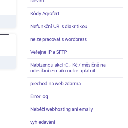
Nevím
Kódy Agrofert
Nefunkční URl s diakritikou
nelze pracovat s wordpress
Veřejné IP a SFTP
Nabízenou akci 10,- Kč / měsíčně na
odesílání e-mailu nelze uplatnit
prechod na web zdarma
Error log
Neběží webhosting ani emaily
vyhledávání