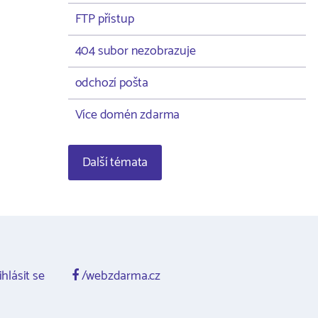
FTP přístup
404 subor nezobrazuje
odchozí pošta
Více domén zdarma
Další témata
ihlásit se
/webzdarma.cz