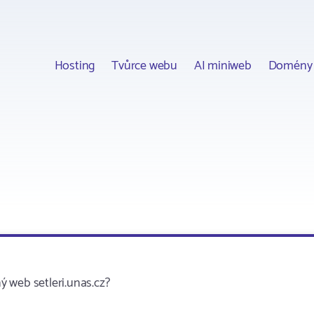
Hosting
Tvůrce webu
AI miniweb
Domény
 web setleri.unas.cz?