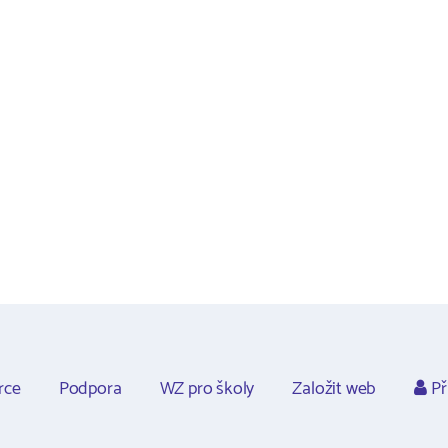
rce
Podpora
WZ pro školy
Založit web
Př