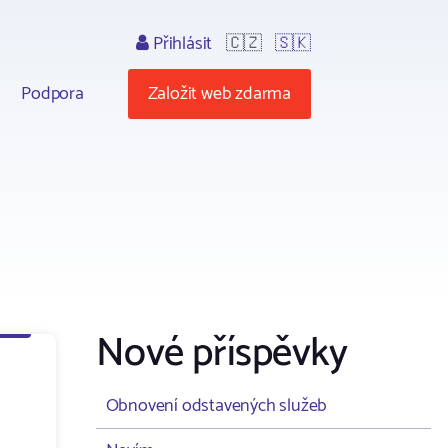
Přihlásit
🇨🇿
🇸🇰
Podpora
Založit web zdarma
Nové příspěvky
Obnovení odstavených služeb