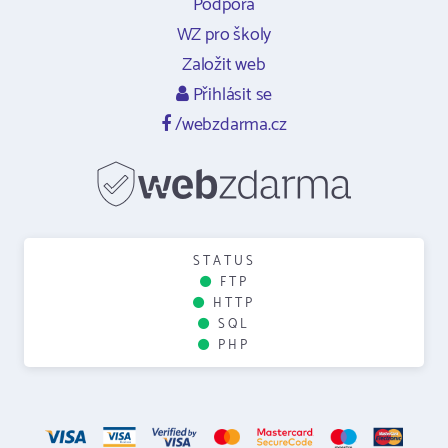
Podpora
WZ pro školy
Založit web
Přihlásit se
/webzdarma.cz
STATUS
FTP
HTTP
SQL
PHP