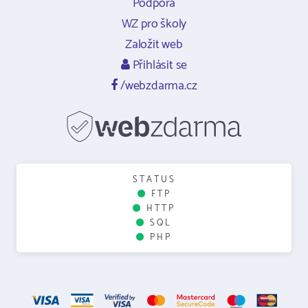
Podpora
WZ pro školy
Založit web
Přihlásit se
/webzdarma.cz
STATUS
FTP
HTTP
SQL
PHP