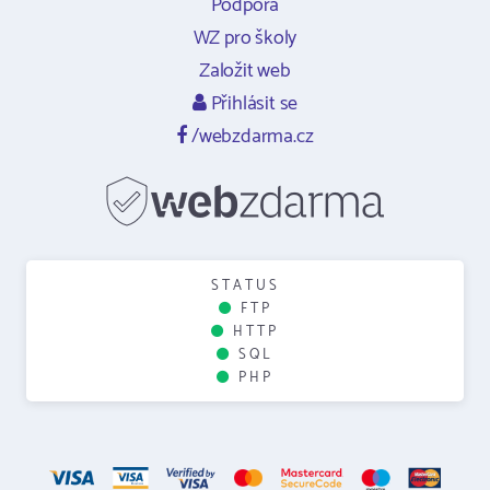
Podpora
WZ pro školy
Založit web
Přihlásit se
/webzdarma.cz
STATUS
FTP
HTTP
SQL
PHP