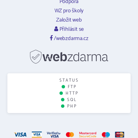
Podpora
WZ pro školy
Založit web
Přihlásit se
/webzdarma.cz
STATUS
FTP
HTTP
SQL
PHP