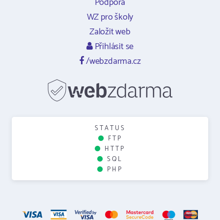
Podpora
WZ pro školy
Založit web
Přihlásit se
/webzdarma.cz
STATUS
FTP
HTTP
SQL
PHP