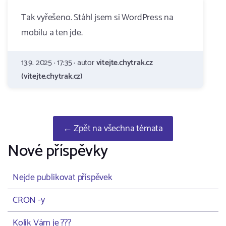
Tak vyřešeno. Stáhl jsem si WordPress na
mobilu a ten jde.
13.9. 2025 · 17:35 · autor
vitejte.chytrak.cz
(vitejte.chytrak.cz)
← Zpět na všechna témata
Nové příspěvky
Nejde publikovat příspěvek
CRON -y
Kolik Vám je ???