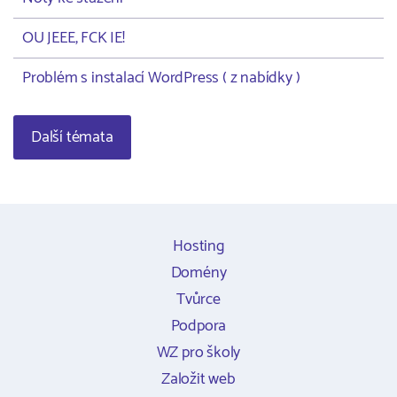
OU JEEE, FCK IE!
Problém s instalací WordPress ( z nabídky )
Další témata
Hosting
Domény
Tvůrce
Podpora
WZ pro školy
Založit web