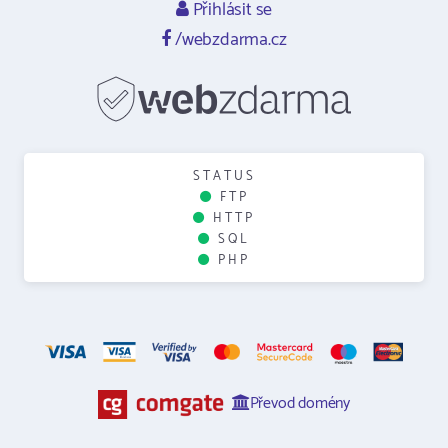
Přihlásit se
/webzdarma.cz
STATUS
FTP
HTTP
SQL
PHP
Převod domény