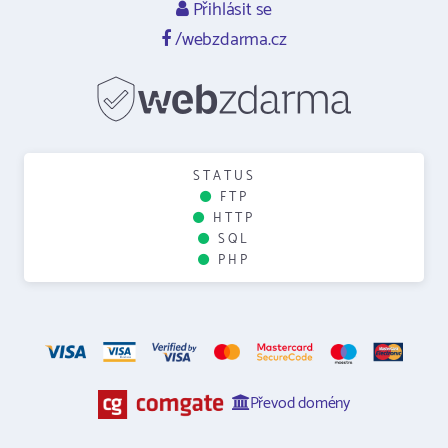
Přihlásit se
/webzdarma.cz
STATUS
FTP
HTTP
SQL
PHP
Převod domény