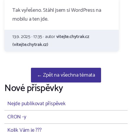
Tak vyřešeno. Stáhl jsem si WordPress na
mobilu a ten jde.
13.9. 2025 · 17:35 · autor
vitejte.chytrak.cz
(vitejte.chytrak.cz)
← Zpět na všechna témata
Nové příspěvky
Nejde publikovat příspěvek
CRON -y
Kolik Vám je ???