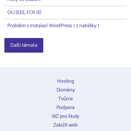
OU JEEE, FCK IE!
Problém s instalací WordPress ( z nabídky )
Další témata
Hosting
Domény
Tvůrce
Podpora
WZ pro školy
Založit web