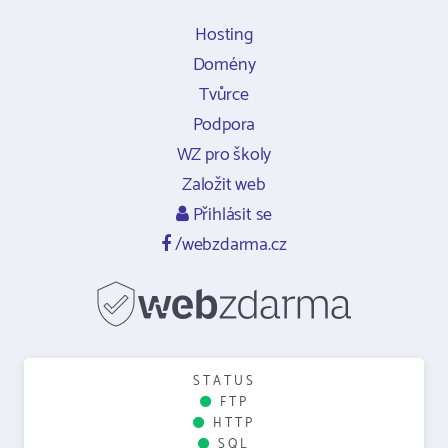
Hosting
Domény
Tvůrce
Podpora
WZ pro školy
Založit web
Přihlásit se
/webzdarma.cz
STATUS
FTP
HTTP
SQL