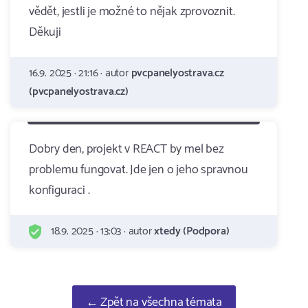
vědět, jestli je možné to nějak zprovoznit.
Děkuji
16.9. 2025 · 21:16 · autor
pvcpanelyostrava.cz
(pvcpanelyostrava.cz)
Dobry den, projekt v REACT by mel bez
problemu fungovat. Jde jen o jeho spravnou
konfiguraci .
18.9. 2025 · 13:03 · autor
xtedy (Podpora)
← Zpět na všechna témata