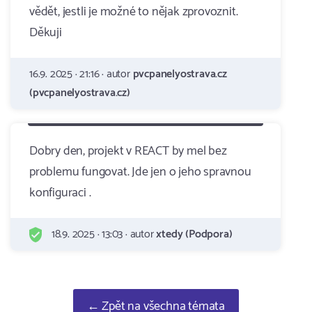
vědět, jestli je možné to nějak zprovoznit.
Děkuji
16.9. 2025 · 21:16 · autor
pvcpanelyostrava.cz
(pvcpanelyostrava.cz)
Dobry den, projekt v REACT by mel bez
problemu fungovat. Jde jen o jeho spravnou
konfiguraci .
18.9. 2025 · 13:03 · autor
xtedy (Podpora)
← Zpět na všechna témata