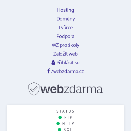
Hosting
Domény
Tvůrce
Podpora
WZ pro školy
Založit web
Přihlásit se
/webzdarma.cz
STATUS
FTP
HTTP
SQL