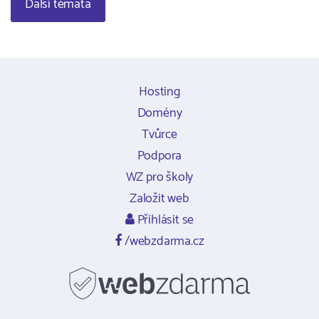
Další témata
Hosting
Domény
Tvůrce
Podpora
WZ pro školy
Založit web
Přihlásit se
/webzdarma.cz