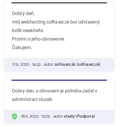
Dobrý deň,
môj webhosting sofiia.wz.sk bol odstavený
kvôli neaktivite.
Prosím o jeho obnovenie.
Ďakujem.
17.9. 2025 · 14:32 · autor
sofiia.wz.sk (sofiia.wz.sk)
Dobry den, o obnoveni je potreba zadat v
administraci sluzeb.
18.9. 2025 · 13:02 · autor
xtedy (Podpora)