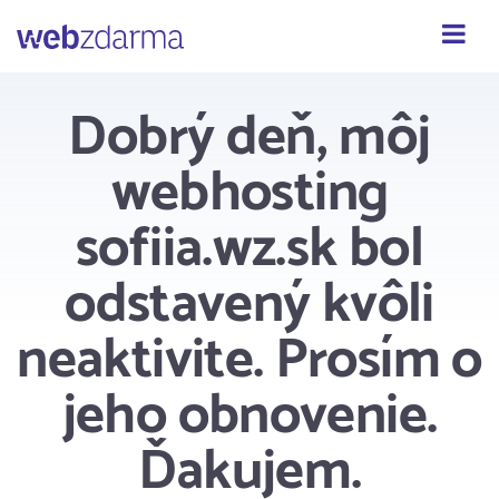
Webzdarma
Dobrý deň, môj
webhosting
sofiia.wz.sk bol
odstavený kvôli
neaktivite. Prosím o
jeho obnovenie.
Ďakujem.