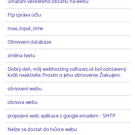
Smazání veškerého obsahu na webu
Ftp správa účtu
max_input_time
Obnovení databáze
změna textu
Dobrý deň, môj webhosting sofiia.wz.sk bol odstavený
kvôli neaktivite. Prosím o jeho obnovenie. Ďakujem.
obnovení webu
obnova webu
propojení web. aplikace s google emailem - SMTP
Nelze se dostat do tvůrce webu