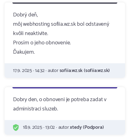
Dobrý deň,
môj webhosting sofiia.wz.sk bol odstavený
kvôli neaktivite.
Prosím o jeho obnovenie.
Ďakujem.
17.9. 2025 · 14:32 · autor
sofiia.wz.sk (sofiia.wz.sk)
Dobry den, o obnoveni je potreba zadat v
administraci sluzeb.
18.9. 2025 · 13:02 · autor
xtedy (Podpora)