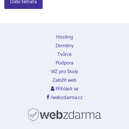
Další témata
Hosting
Domény
Tvůrce
Podpora
WZ pro školy
Založit web
Přihlásit se
/webzdarma.cz