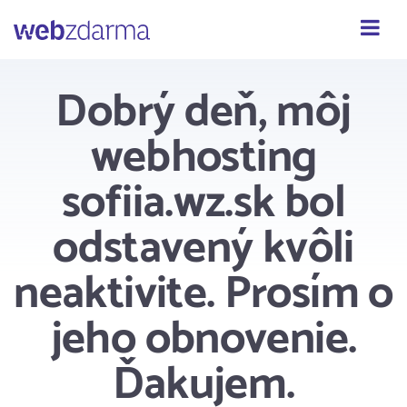
Webzdarma
Dobrý deň, môj
webhosting
sofiia.wz.sk bol
odstavený kvôli
neaktivite. Prosím o
jeho obnovenie.
Ďakujem.