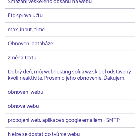
Smazání veškerého obsahu na webu
Ftp správa účtu
max_input_time
Obnovení databáze
změna textu
Dobrý deň, môj webhosting sofiia.wz.sk bol odstavený
kvôli neaktivite. Prosím o jeho obnovenie. Ďakujem.
obnovení webu
obnova webu
propojení web. aplikace s google emailem - SMTP
Nelze se dostat do tvůrce webu