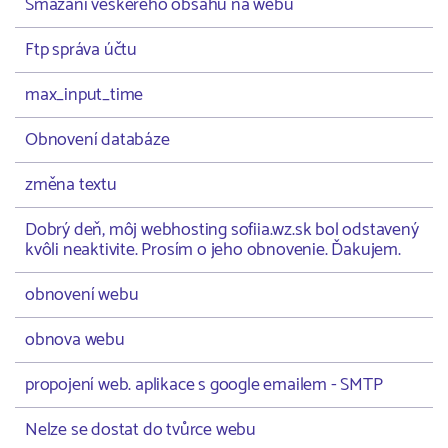
Smazání veškerého obsahu na webu
Ftp správa účtu
max_input_time
Obnovení databáze
změna textu
Dobrý deň, môj webhosting sofiia.wz.sk bol odstavený
kvôli neaktivite. Prosím o jeho obnovenie. Ďakujem.
obnovení webu
obnova webu
propojení web. aplikace s google emailem - SMTP
Nelze se dostat do tvůrce webu