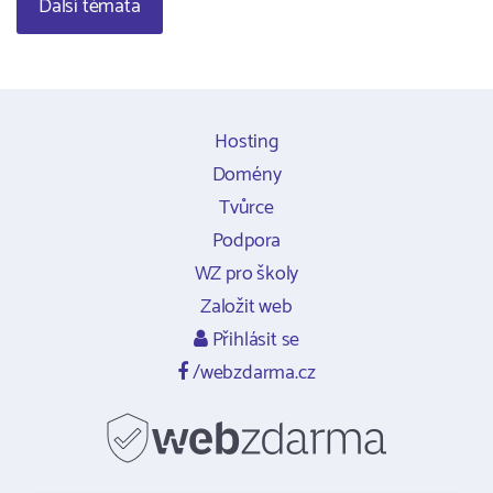
Další témata
Hosting
Domény
Tvůrce
Podpora
WZ pro školy
Založit web
Přihlásit se
/webzdarma.cz