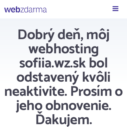
Webzdarma
Dobrý deň, môj
webhosting
sofiia.wz.sk bol
odstavený kvôli
neaktivite. Prosím o
jeho obnovenie.
Ďakujem.