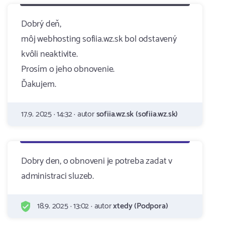
Dobrý deň,
môj webhosting sofiia.wz.sk bol odstavený
kvôli neaktivite.
Prosím o jeho obnovenie.
Ďakujem.
17.9. 2025 · 14:32 · autor
sofiia.wz.sk (sofiia.wz.sk)
Dobry den, o obnoveni je potreba zadat v
administraci sluzeb.
18.9. 2025 · 13:02 · autor
xtedy (Podpora)