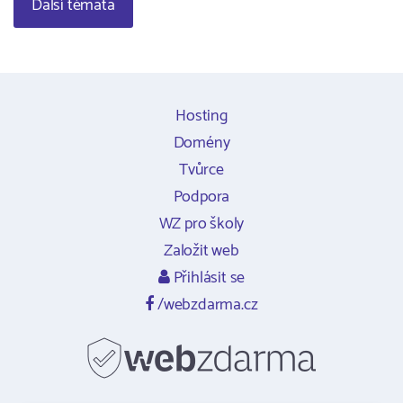
Další témata
Hosting
Domény
Tvůrce
Podpora
WZ pro školy
Založit web
Přihlásit se
/webzdarma.cz