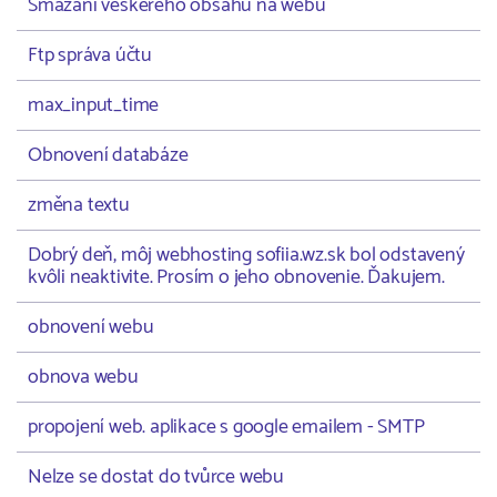
Smazání veškerého obsahu na webu
Ftp správa účtu
max_input_time
Obnovení databáze
změna textu
Dobrý deň, môj webhosting sofiia.wz.sk bol odstavený
kvôli neaktivite. Prosím o jeho obnovenie. Ďakujem.
obnovení webu
obnova webu
propojení web. aplikace s google emailem - SMTP
Nelze se dostat do tvůrce webu