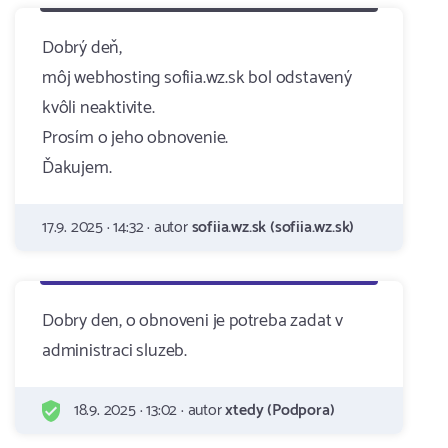
Dobrý deň,
môj webhosting sofiia.wz.sk bol odstavený
kvôli neaktivite.
Prosím o jeho obnovenie.
Ďakujem.
17.9. 2025 · 14:32 · autor
sofiia.wz.sk (sofiia.wz.sk)
Dobry den, o obnoveni je potreba zadat v
administraci sluzeb.
18.9. 2025 · 13:02 · autor
xtedy (Podpora)