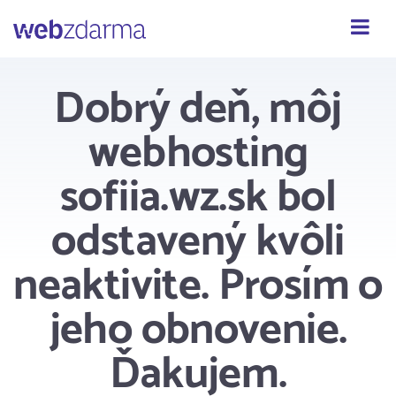
Webzdarma
Dobrý deň, môj
webhosting
sofiia.wz.sk bol
odstavený kvôli
neaktivite. Prosím o
jeho obnovenie.
Ďakujem.