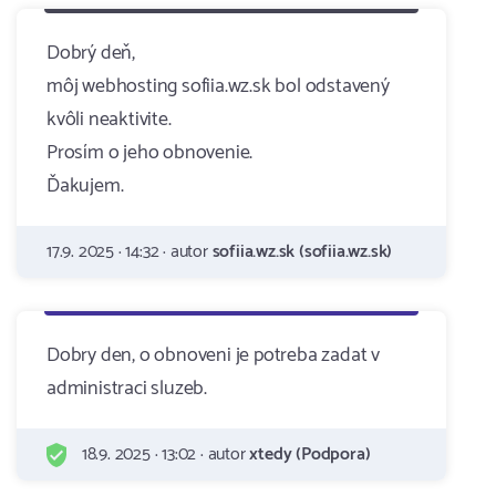
Dobrý deň,
môj webhosting sofiia.wz.sk bol odstavený
kvôli neaktivite.
Prosím o jeho obnovenie.
Ďakujem.
17.9. 2025 · 14:32 · autor
sofiia.wz.sk (sofiia.wz.sk)
Dobry den, o obnoveni je potreba zadat v
administraci sluzeb.
18.9. 2025 · 13:02 · autor
xtedy (Podpora)