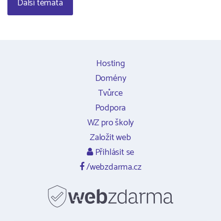
Další témata
Hosting
Domény
Tvůrce
Podpora
WZ pro školy
Založit web
Přihlásit se
/webzdarma.cz