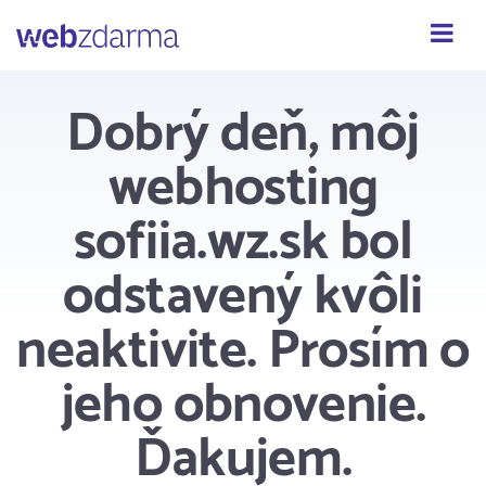
Webzdarma
Dobrý deň, môj
webhosting
sofiia.wz.sk bol
odstavený kvôli
neaktivite. Prosím o
jeho obnovenie.
Ďakujem.