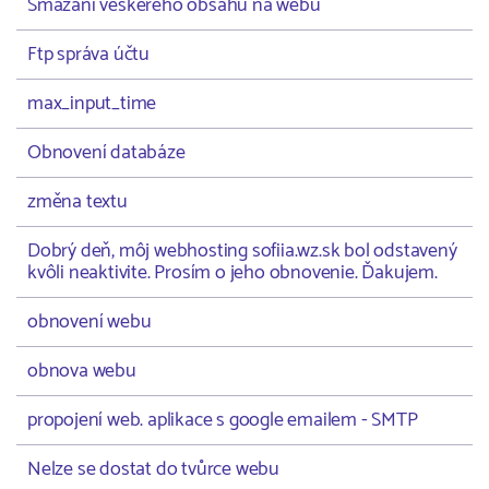
Smazání veškerého obsahu na webu
Ftp správa účtu
max_input_time
Obnovení databáze
změna textu
Dobrý deň, môj webhosting sofiia.wz.sk bol odstavený
kvôli neaktivite. Prosím o jeho obnovenie. Ďakujem.
obnovení webu
obnova webu
propojení web. aplikace s google emailem - SMTP
Nelze se dostat do tvůrce webu