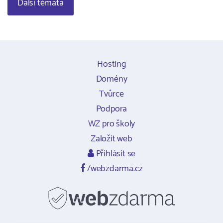
Další témata
Hosting
Domény
Tvůrce
Podpora
WZ pro školy
Založit web
Přihlásit se
/webzdarma.cz