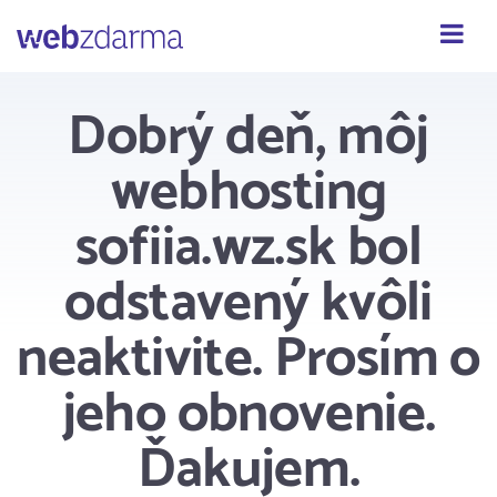
Webzdarma
Dobrý deň, môj
webhosting
sofiia.wz.sk bol
odstavený kvôli
neaktivite. Prosím o
jeho obnovenie.
Ďakujem.