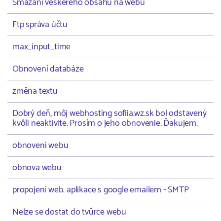
Smazání veškerého obsahu na webu
Ftp správa účtu
max_input_time
Obnovení databáze
změna textu
Dobrý deň, môj webhosting sofiia.wz.sk bol odstavený
kvôli neaktivite. Prosím o jeho obnovenie. Ďakujem.
obnovení webu
obnova webu
propojení web. aplikace s google emailem - SMTP
Nelze se dostat do tvůrce webu