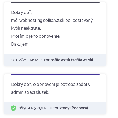
Dobrý deň,
môj webhosting sofiia.wz.sk bol odstavený
kvôli neaktivite.
Prosím o jeho obnovenie.
Ďakujem.
17.9. 2025 · 14:32 · autor
sofiia.wz.sk (sofiia.wz.sk)
Dobry den, o obnoveni je potreba zadat v
administraci sluzeb.
18.9. 2025 · 13:02 · autor
xtedy (Podpora)