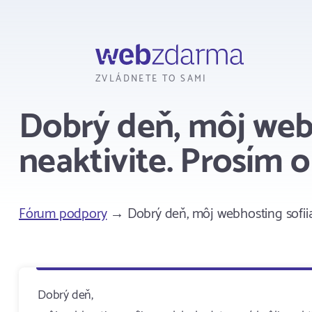
Webzdarma
ZVLÁDNETE TO SAMI
Dobrý deň, môj webh
neaktivite. Prosím 
Fórum podpory
→ Dobrý deň, môj webhosting sofiia.
Dobrý deň,