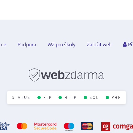
rce
Podpora
WZ pro školy
Založit web
Př
STATUS
FTP
HTTP
SQL
PHP