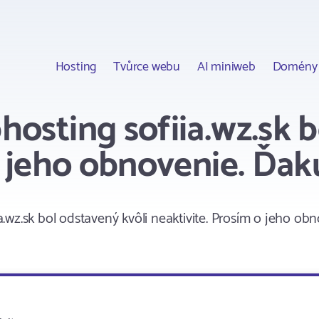
Hosting
Tvůrce webu
AI miniweb
Domény
osting sofiia.wz.sk b
o jeho obnovenie. Ďak
wz.sk bol odstavený kvôli neaktivite. Prosím o jeho ob