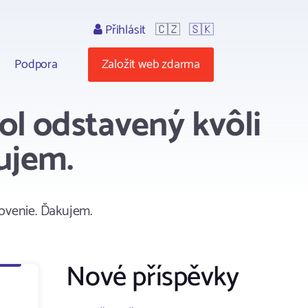
Přihlásit
🇨🇿
🇸🇰
Podpora
Založit web zdarma
ol odstavený kvôli
ujem.
novenie. Ďakujem.
Nové příspěvky