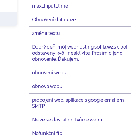
max_input_time
Obnovení databáze
změna textu
Dobrý deň, môj webhosting sofiia.wz.sk bol
odstavený kvôli neaktivite. Prosím o jeho
obnovenie. Ďakujem.
obnovení webu
obnova webu
propojení web. aplikace s google emailem -
SMTP
Nelze se dostat do tvůrce webu
Nefunkční ftp