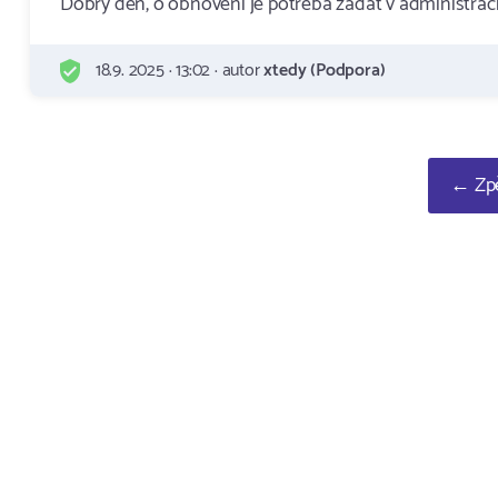
Dobry den, o obnoveni je potreba zadat v administraci
18.9. 2025 · 13:02 · autor
xtedy (Podpora)
← Zpě