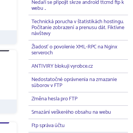
Nedaří se připojit skrze android ttcmd ftp k
webu ..
Technická porucha v štatistikách hostingu.
Počítanie zobrazení a prenusu dát. Fiktívne
návštevy
Žiadosť o povolenie XML-RPC na Nginx
serveroch
ANTIVIRY blokuji vyrobce.cz
Nedostatočné oprávnenia na zmazanie
súborov v FTP
Změna hesla pro FTP
Smazání veškerého obsahu na webu
Ftp správa účtu