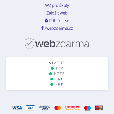
WZ pro školy
Založit web
Přihlásit se
/webzdarma.cz
STATUS
FTP
HTTP
SQL
PHP