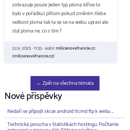
zobrazuje pouze jeden typ písma (dříve to
bylo v pořádku) přitom pokud změním třeba
velikost písma tak ta se se na webu upraví ale
styl písma ne. co s tím ?
22.9. 2025 · 11:33 · autor
milicenovefrancie.cz
(milicenovefrancie.cz)
← Zpět na všechna témata
Nové příspěvky
Nedaří se připojit skrze android ttcmd ftp k webu ..
Technická porucha v štatistikách hostingu. Počítanie