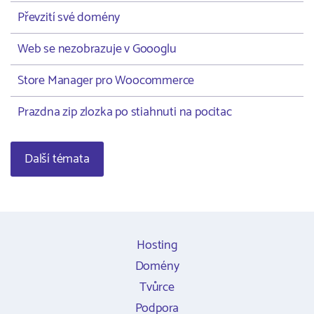
Převzití své domény
Web se nezobrazuje v Goooglu
Store Manager pro Woocommerce
Prazdna zip zlozka po stiahnuti na pocitac
Další témata
Hosting
Domény
Tvůrce
Podpora