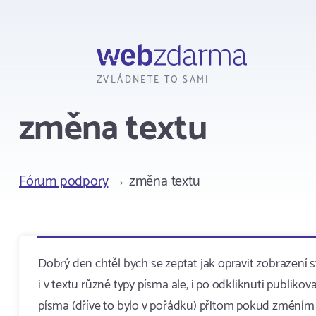
Webzdarma
ZVLÁDNETE TO SAMI
změna textu
Fórum podpory
→ změna textu
Dobrý den chtěl bych se zeptat jak opravit zobrazen
i v textu různé typy písma ale, i po odkliknuti publi
písma (dříve to bylo v pořádku) přitom pokud změním t