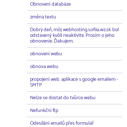
Obnovení databáze
změna textu
Dobrý deň, môj webhosting sofiia.wz.sk bol
odstavený kvôli neaktivite. Prosím o jeho
obnovenie. Ďakujem.
obnovení webu
obnova webu
propojení web. aplikace s google emailem -
SMTP
Nelze se dostat do tvůrce webu
Nefunkční ftp
Odesílání emailů přes formulář