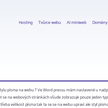
Hosting
Tvůrce webu
AI miniweb
Domény
í stylu písma na webu ? Ve Word pressu mám nastavené u nadp
kovat se na webových stránkách všude zobrazuje pouze jeden typ
řeba velikost písma tak ta se se na webu upraví ale styl písm