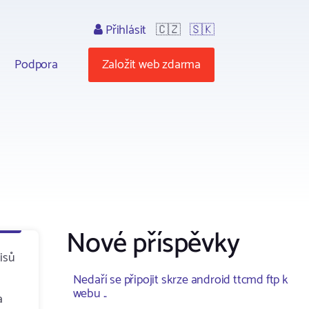
Přihlásit
🇨🇿
🇸🇰
Podpora
Založit web zdarma
Nové příspěvky
isů
Nedaří se připojit skrze android ttcmd ftp k
webu ..
a