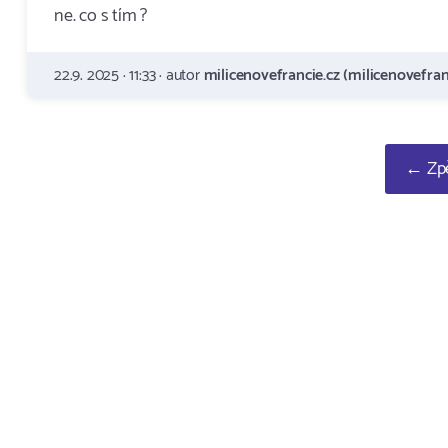
ne. co s tím ?
22.9. 2025 · 11:33 · autor
milicenovefrancie.cz (milicenovefran
← Zpě