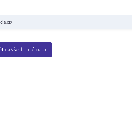
cie.cz)
t na všechna témata