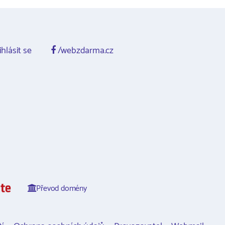
ihlásit se
/webzdarma.cz
Převod domény