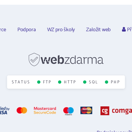
rce
Podpora
WZ pro školy
Založit web
Př
STATUS
FTP
HTTP
SQL
PHP