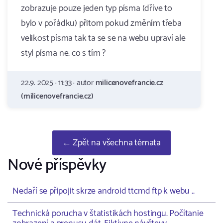
zobrazuje pouze jeden typ písma (dříve to
bylo v pořádku) přitom pokud změním třeba
velikost písma tak ta se se na webu upraví ale
styl písma ne. co s tím ?
22.9. 2025 · 11:33 · autor
milicenovefrancie.cz
(milicenovefrancie.cz)
← Zpět na všechna témata
Nové příspěvky
Nedaří se připojit skrze android ttcmd ftp k webu ..
Technická porucha v štatistikách hostingu. Počítanie