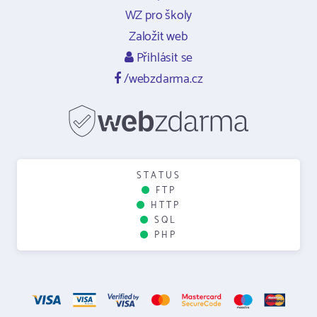
WZ pro školy
Založit web
Přihlásit se
/webzdarma.cz
STATUS
FTP
HTTP
SQL
PHP