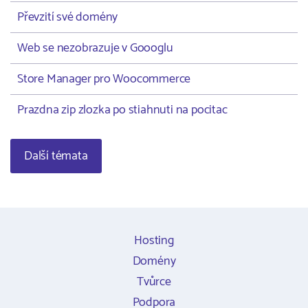
Převzití své domény
Web se nezobrazuje v Goooglu
Store Manager pro Woocommerce
Prazdna zip zlozka po stiahnuti na pocitac
Další témata
Hosting
Domény
Tvůrce
Podpora