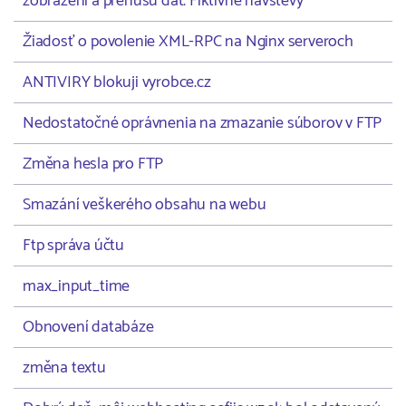
zobrazení a prenusu dát. Fiktívne návštevy
Žiadosť o povolenie XML-RPC na Nginx serveroch
ANTIVIRY blokuji vyrobce.cz
Nedostatočné oprávnenia na zmazanie súborov v FTP
Změna hesla pro FTP
Smazání veškerého obsahu na webu
Ftp správa účtu
max_input_time
Obnovení databáze
změna textu