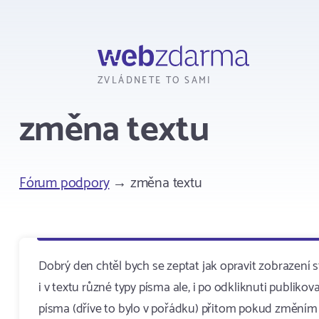
Webzdarma
ZVLÁDNETE TO SAMI
změna textu
Fórum podpory
→ změna textu
Dobrý den chtěl bych se zeptat jak opravit zobrazen
i v textu různé typy písma ale, i po odkliknuti publi
písma (dříve to bylo v pořádku) přitom pokud změním t