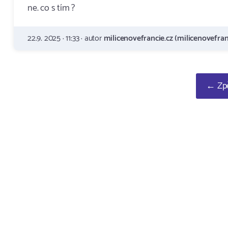
ne. co s tím ?
22.9. 2025 · 11:33 · autor
milicenovefrancie.cz (milicenovefran
← Zpě