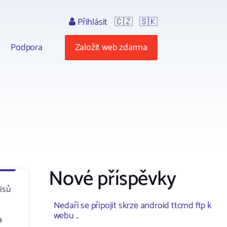
Přihlásit
🇨🇿
🇸🇰
Podpora
Založit web zdarma
Nové příspěvky
isů
Nedaří se připojit skrze android ttcmd ftp k
webu ..
a