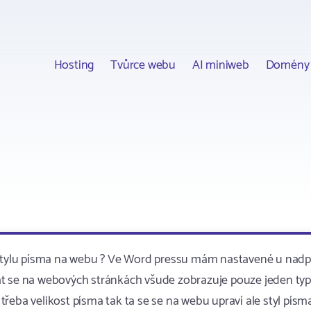
Hosting
Tvůrce webu
AI miniweb
Domény
í stylu písma na webu ? Ve Word pressu mám nastavené u nadp
kovat se na webových stránkách všude zobrazuje pouze jeden typ
řeba velikost písma tak ta se se na webu upraví ale styl písm