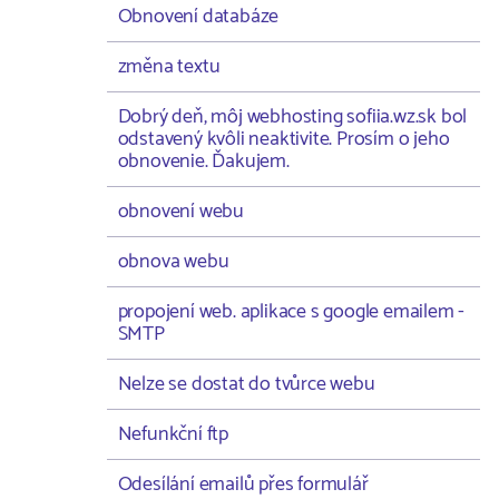
Obnovení databáze
změna textu
Dobrý deň, môj webhosting sofiia.wz.sk bol
odstavený kvôli neaktivite. Prosím o jeho
obnovenie. Ďakujem.
obnovení webu
obnova webu
propojení web. aplikace s google emailem -
SMTP
Nelze se dostat do tvůrce webu
Nefunkční ftp
Odesílání emailů přes formulář