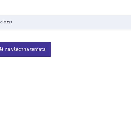
cie.cz)
t na všechna témata