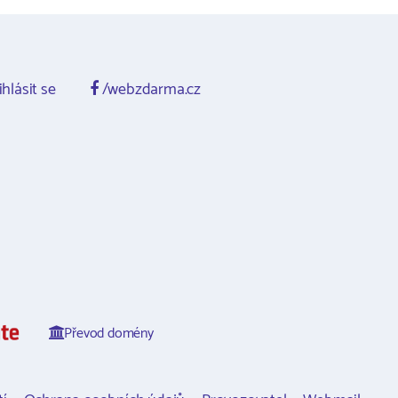
ihlásit se
/webzdarma.cz
Převod domény