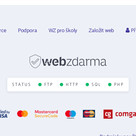
rce
Podpora
WZ pro školy
Založit web
Př
STATUS
FTP
HTTP
SQL
PHP