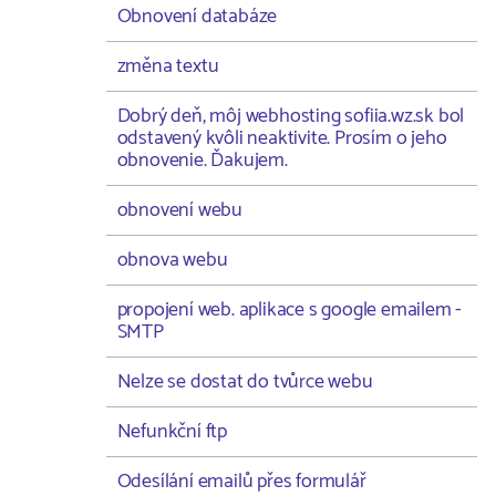
Obnovení databáze
změna textu
Dobrý deň, môj webhosting sofiia.wz.sk bol
odstavený kvôli neaktivite. Prosím o jeho
obnovenie. Ďakujem.
obnovení webu
obnova webu
propojení web. aplikace s google emailem -
SMTP
Nelze se dostat do tvůrce webu
Nefunkční ftp
Odesílání emailů přes formulář