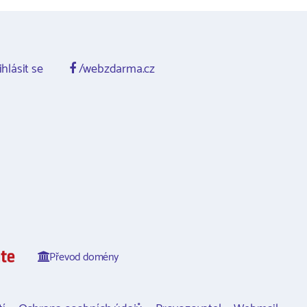
ihlásit se
/webzdarma.cz
Převod domény