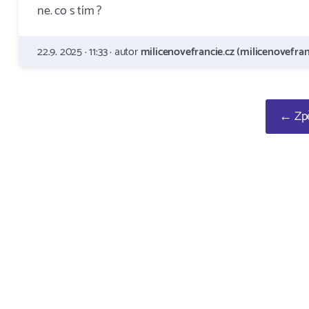
ne. co s tím ?
22.9. 2025 · 11:33 · autor
milicenovefrancie.cz (milicenovefran
← Zpě