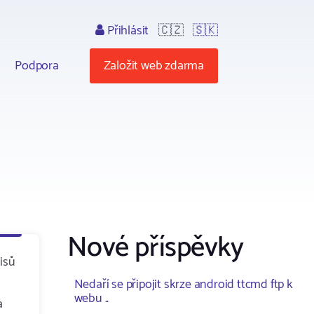
Přihlásit
🇨🇿
🇸🇰
Podpora
Založit web zdarma
Nové příspěvky
isů
Nedaří se připojit skrze android ttcmd ftp k
webu ..
a