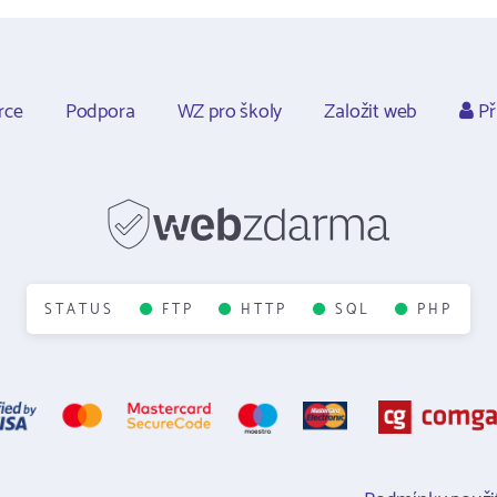
rce
Podpora
WZ pro školy
Založit web
Př
STATUS
FTP
HTTP
SQL
PHP