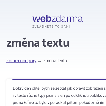
Webzdarma
ZVLÁDNETE TO SAMI
změna textu
Fórum podpory
→ změna textu
Dobrý den chtěl bych se zeptat jak opravit zobrazen
i v textu různé typy písma ale, i po odkliknuti publi
písma (dříve to bylo v pořádku) přitom pokud změním t