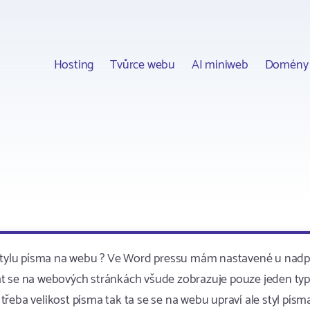
Hosting
Tvůrce webu
AI miniweb
Domény
í stylu písma na webu ? Ve Word pressu mám nastavené u nadp
kovat se na webových stránkách všude zobrazuje pouze jeden typ
řeba velikost písma tak ta se se na webu upraví ale styl písm