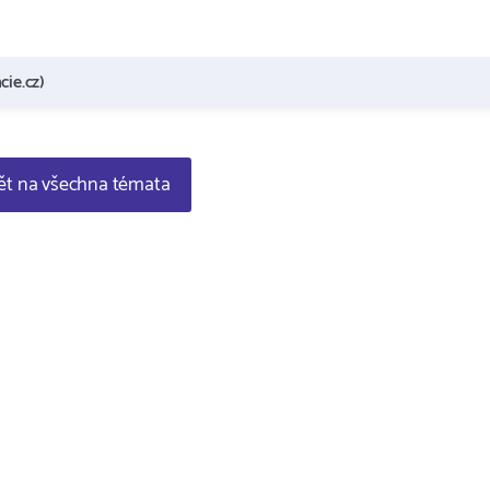
cie.cz)
t na všechna témata