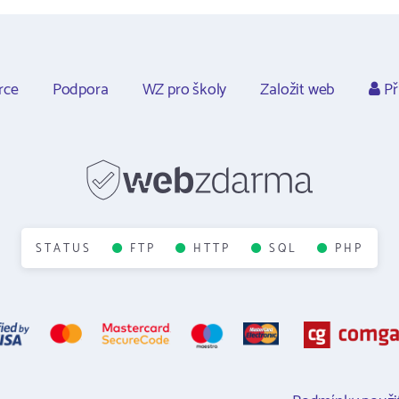
rce
Podpora
WZ pro školy
Založit web
Př
STATUS
FTP
HTTP
SQL
PHP