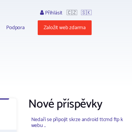
Přihlásit
🇨🇿
🇸🇰
Podpora
Založit web zdarma
Nové příspěvky
Nedaří se připojit skrze android ttcmd ftp k
webu ..