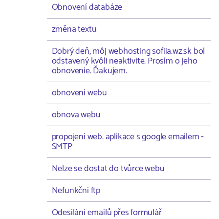
Obnovení databáze
změna textu
Dobrý deň, môj webhosting sofiia.wz.sk bol
odstavený kvôli neaktivite. Prosím o jeho
obnovenie. Ďakujem.
obnovení webu
obnova webu
propojení web. aplikace s google emailem -
SMTP
Nelze se dostat do tvůrce webu
Nefunkční ftp
Odesílání emailů přes formulář