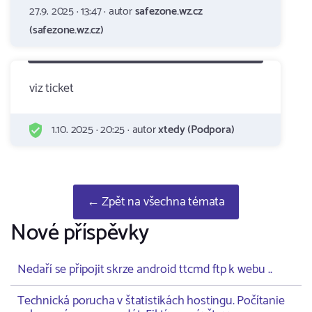
27.9. 2025 · 13:47 · autor
safezone.wz.cz
(safezone.wz.cz)
viz ticket
1.10. 2025 · 20:25 · autor
xtedy (Podpora)
← Zpět na všechna témata
Nové příspěvky
Nedaří se připojit skrze android ttcmd ftp k webu ..
Technická porucha v štatistikách hostingu. Počítanie