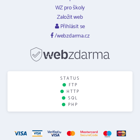
WZ pro školy
Založit web
Přihlásit se
/webzdarma.cz
STATUS
FTP
HTTP
SQL
PHP