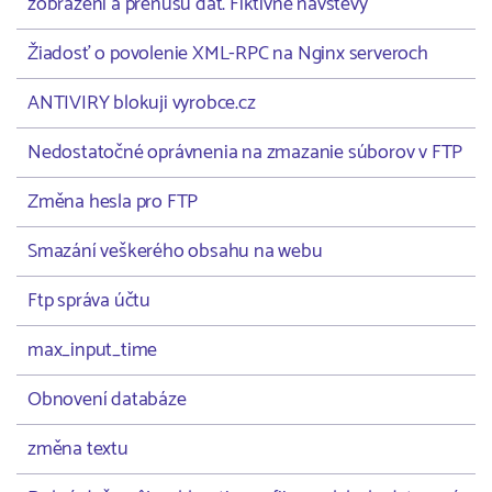
zobrazení a prenusu dát. Fiktívne návštevy
Žiadosť o povolenie XML-RPC na Nginx serveroch
ANTIVIRY blokuji vyrobce.cz
Nedostatočné oprávnenia na zmazanie súborov v FTP
Změna hesla pro FTP
Smazání veškerého obsahu na webu
Ftp správa účtu
max_input_time
Obnovení databáze
změna textu