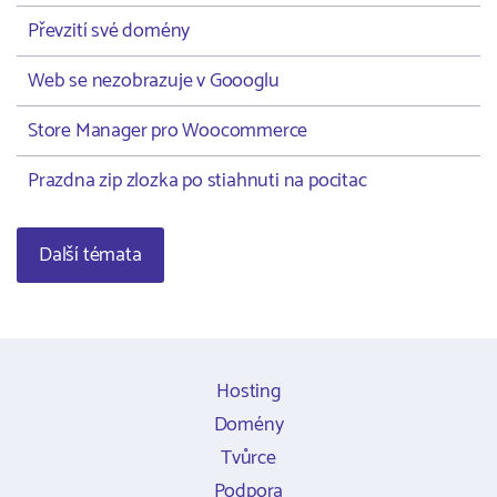
Převzití své domény
Web se nezobrazuje v Goooglu
Store Manager pro Woocommerce
Prazdna zip zlozka po stiahnuti na pocitac
Další témata
Hosting
Domény
Tvůrce
Podpora