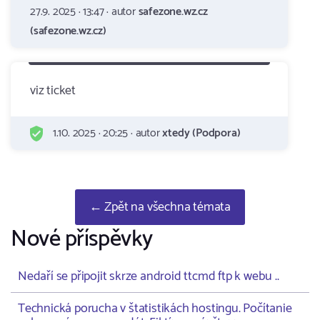
27.9. 2025 · 13:47 · autor
safezone.wz.cz
(safezone.wz.cz)
viz ticket
1.10. 2025 · 20:25 · autor
xtedy (Podpora)
← Zpět na všechna témata
Nové příspěvky
Nedaří se připojit skrze android ttcmd ftp k webu ..
Technická porucha v štatistikách hostingu. Počítanie