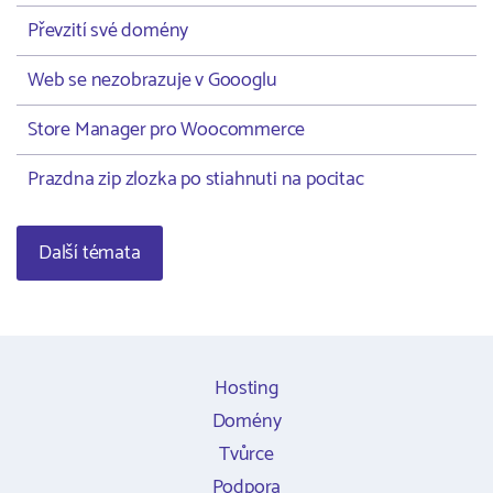
Převzití své domény
Web se nezobrazuje v Goooglu
Store Manager pro Woocommerce
Prazdna zip zlozka po stiahnuti na pocitac
Další témata
Hosting
Domény
Tvůrce
Podpora