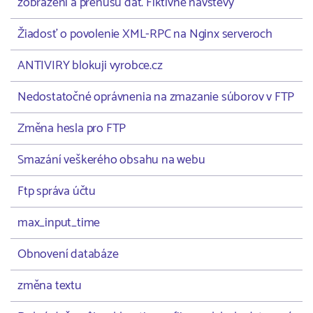
zobrazení a prenusu dát. Fiktívne návštevy
Žiadosť o povolenie XML-RPC na Nginx serveroch
ANTIVIRY blokuji vyrobce.cz
Nedostatočné oprávnenia na zmazanie súborov v FTP
Změna hesla pro FTP
Smazání veškerého obsahu na webu
Ftp správa účtu
max_input_time
Obnovení databáze
změna textu