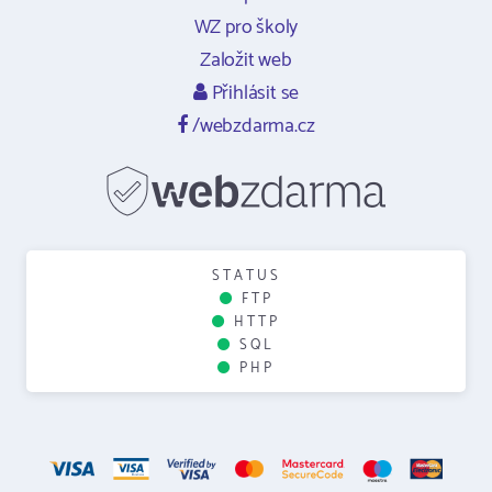
WZ pro školy
Založit web
Přihlásit se
/webzdarma.cz
STATUS
FTP
HTTP
SQL
PHP