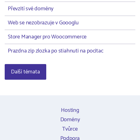
Převzití své domény
Web se nezobrazuje v Goooglu
Store Manager pro Woocommerce
Prazdna zip zlozka po stiahnuti na pocitac
Další témata
Hosting
Domény
Tvůrce
Podpora