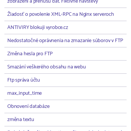
zobrazení a prenusu dát. Fiktívne návštevy
Žiadosť o povolenie XML-RPC na Nginx serveroch
ANTIVIRY blokuji vyrobce.cz
Nedostatočné oprávnenia na zmazanie súborov v FTP
Změna hesla pro FTP
Smazání veškerého obsahu na webu
Ftp správa účtu
max_input_time
Obnovení databáze
změna textu