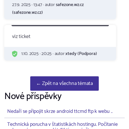
27.9. 2025 · 13:47 · autor
safezone.wz.cz
(safezone.wz.cz)
viz ticket
1.10. 2025 · 20:25 · autor
xtedy (Podpora)
← Zpět na všechna témata
Nové příspěvky
Nedaří se připojit skrze android ttcmd ftp k webu ..
Technická porucha v štatistikách hostingu. Počítanie