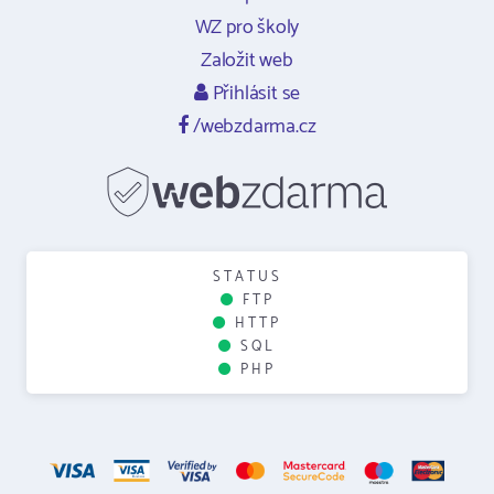
WZ pro školy
Založit web
Přihlásit se
/webzdarma.cz
STATUS
FTP
HTTP
SQL
PHP