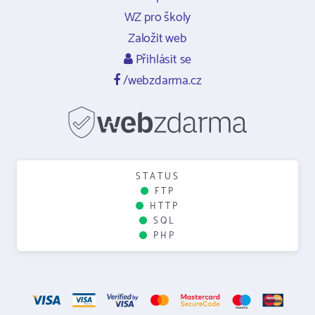
WZ pro školy
Založit web
Přihlásit se
/webzdarma.cz
STATUS
FTP
HTTP
SQL
PHP