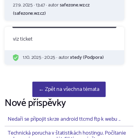
27.9. 2025 · 13:47 · autor
safezone.wz.cz
(safezone.wz.cz)
viz ticket
1.10. 2025 · 20:25 · autor
xtedy (Podpora)
← Zpět na všechna témata
Nové příspěvky
Nedaří se připojit skrze android ttcmd ftp k webu ..
Technická porucha v štatistikách hostingu. Počítanie