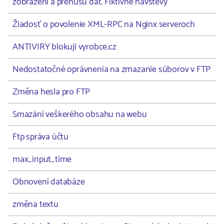
zobrazení a prenusu dát. Fiktívne návštevy
Žiadosť o povolenie XML-RPC na Nginx serveroch
ANTIVIRY blokuji vyrobce.cz
Nedostatočné oprávnenia na zmazanie súborov v FTP
Změna hesla pro FTP
Smazání veškerého obsahu na webu
Ftp správa účtu
max_input_time
Obnovení databáze
změna textu