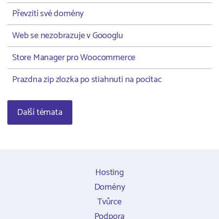
Převzití své domény
Web se nezobrazuje v Goooglu
Store Manager pro Woocommerce
Prazdna zip zlozka po stiahnuti na pocitac
Další témata
Hosting
Domény
Tvůrce
Podpora