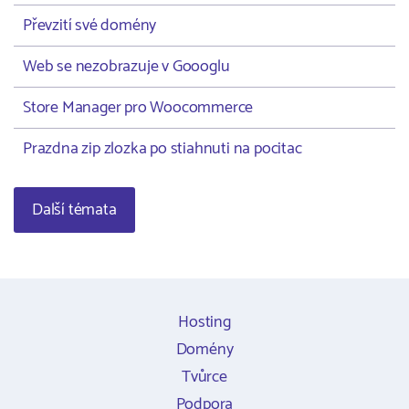
Převzití své domény
Web se nezobrazuje v Goooglu
Store Manager pro Woocommerce
Prazdna zip zlozka po stiahnuti na pocitac
Další témata
Hosting
Domény
Tvůrce
Podpora