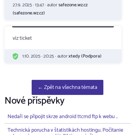
27.9. 2025 · 13:47 · autor
safezone.wz.cz
(safezone.wz.cz)
viz ticket
1.10. 2025 · 20:25 · autor
xtedy (Podpora)
← Zpět na všechna témata
Nové příspěvky
Nedaří se připojit skrze android ttcmd ftp k webu ..
Technická porucha v štatistikách hostingu. Počítanie