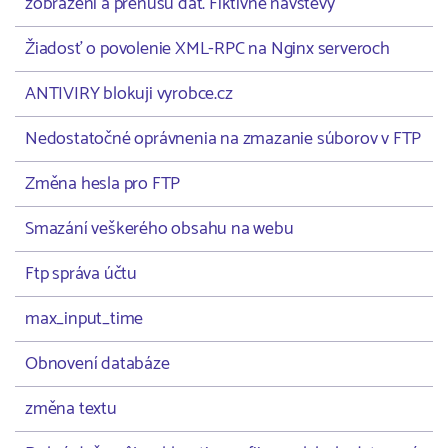
zobrazení a prenusu dát. Fiktívne návštevy
Žiadosť o povolenie XML-RPC na Nginx serveroch
ANTIVIRY blokuji vyrobce.cz
Nedostatočné oprávnenia na zmazanie súborov v FTP
Změna hesla pro FTP
Smazání veškerého obsahu na webu
Ftp správa účtu
max_input_time
Obnovení databáze
změna textu