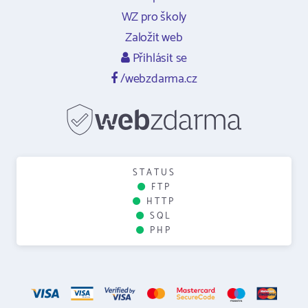
WZ pro školy
Založit web
Přihlásit se
/webzdarma.cz
STATUS
FTP
HTTP
SQL
PHP