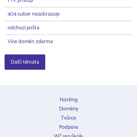
FTP přístup
404 subor nezobrazuje
odchozí pošta
Více domén zdarma
Další témata
Hosting
Domény
Tvůrce
Podpora
WZ pro školy