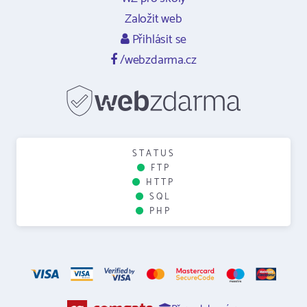
Založit web
Přihlásit se
/webzdarma.cz
STATUS
FTP
HTTP
SQL
PHP