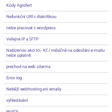
Kódy Agrofert
Nefunkční URl s diakritikou
nelze pracovat s wordpress
Veřejné IP a SFTP
Nabízenou akci 10,- Kč / měsíčně na odesílání e-mailu
nelze uplatnit
prechod na web zdarma
Error log
Neběží webhosting ani emaily
vyhledávání
MySQL