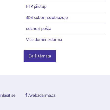
FTP přístup
404 subor nezobrazuje
odchozí pošta
Více domén zdarma
Další témata
ihlásit se
/webzdarma.cz