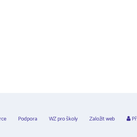
rce
Podpora
WZ pro školy
Založit web
Př