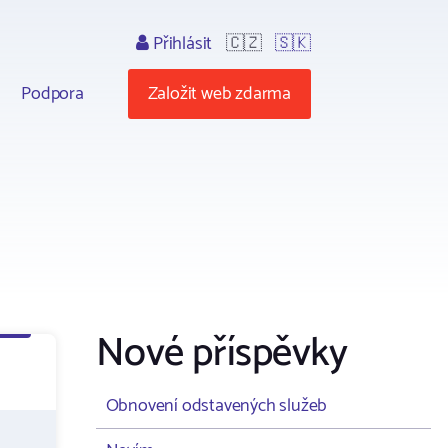
Přihlásit
🇨🇿
🇸🇰
Podpora
Založit web zdarma
Nové příspěvky
Obnovení odstavených služeb