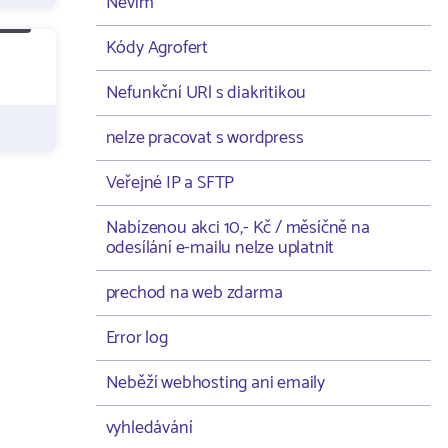
Nevím
Kódy Agrofert
Nefunkční URl s diakritikou
nelze pracovat s wordpress
Veřejné IP a SFTP
Nabízenou akci 10,- Kč / měsíčně na
odesílání e-mailu nelze uplatnit
prechod na web zdarma
Error log
Neběží webhosting ani emaily
vyhledávání