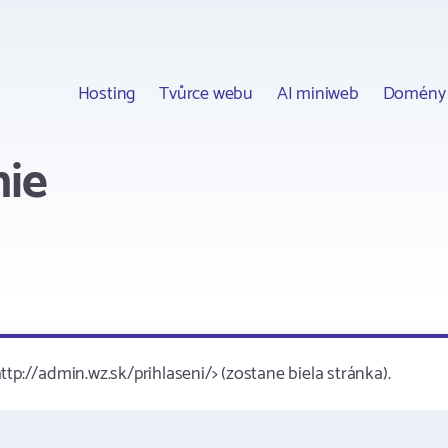
Hosting
Tvůrce webu
AI miniweb
Domény
nie
tp://admin.wz.sk/prihlaseni/> (zostane biela stránka).