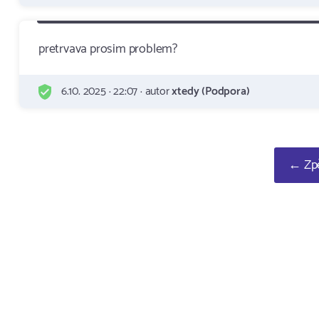
pretrvava prosim problem?
6.10. 2025 · 22:07 · autor
xtedy (Podpora)
← Zpě