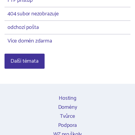
FTP přístup
404 subor nezobrazuje
odchozí pošta
Více domén zdarma
Další témata
Hosting
Domény
Tvůrce
Podpora
WZ pro školy