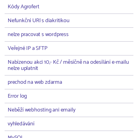
Kódy Agrofert
Nefunkční URl s diakritikou
nelze pracovat s wordpress
Veřejné IP a SFTP
Nabízenou akci 10,- Kč / měsíčně na odesílání e-mailu
nelze uplatnit
prechod na web zdarma
Error log
Neběží webhosting ani emaily
vyhledávání
MySQL