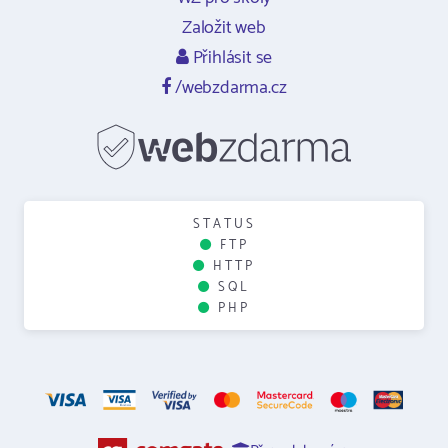
Založit web
Přihlásit se
/webzdarma.cz
STATUS
FTP
HTTP
SQL
PHP